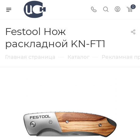
0
Festool Нож
раскладной KN-FT1
—
—
Главная страница
Каталог
Рекламная п