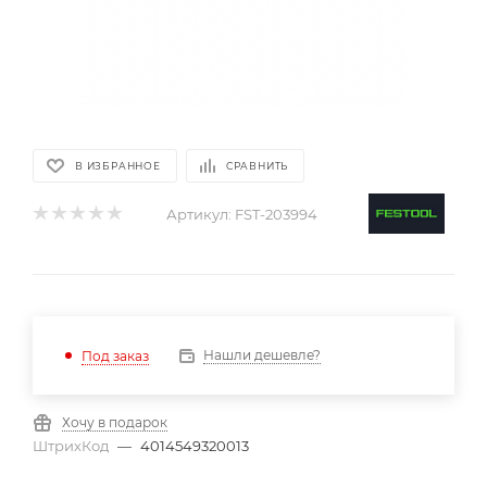
В ИЗБРАННОЕ
СРАВНИТЬ
Артикул:
FST-203994
Нашли дешевле?
Под заказ
Хочу в подарок
ШтрихКод
—
4014549320013