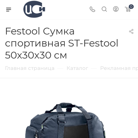
0
Festool Сумка
спортивная ST-Festool
50x30x30 см
—
—
Главная страница
Каталог
Рекламная п