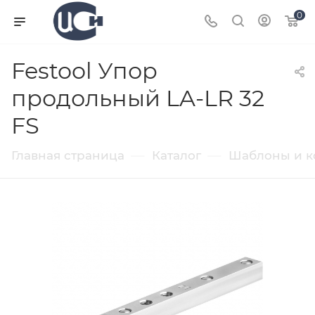
0
Festool Упор
продольный LA-LR 32
FS
—
—
Главная страница
Каталог
Шаблоны и к