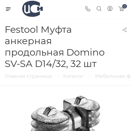
0
Festool Муфта
анкерная
продольная Domino
SV-SA D14/32, 32 шт
—
—
Главная страница
Каталог
Мебельная ф