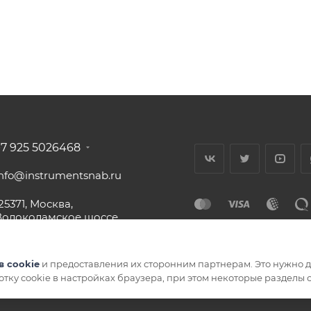
+7 925 5026468
info@instrumentsnab.ru
25371, Москва,
Волоколамское шоссе,
16с1, офис 437
в cookie
и предоставления их сторонним партнерам. Это нужно дл
ботку cookie в настройках браузера, при этом некоторые разделы