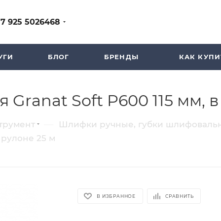
+7 925 5026468
УГИ
БЛОГ
БРЕНДЫ
КАК КУПИ
 Granat Soft P600 115 мм, в
—
трумент
Шлифки ручные, губки шлифовальн
в рулоне 25 м
В ИЗБРАННОЕ
СРАВНИТЬ