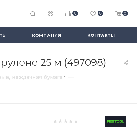
0
0
0
ТЬ
КОМПАНИЯ
КОНТАКТЫ
 рулоне 25 м (497098)
—
ые, наждачная бумага