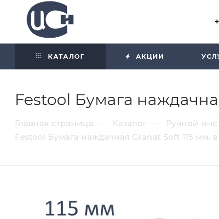
Угол отражения равен углу
падения
КАТАЛОГ
АКЦИИ
УСЛ
Festool Бумага наждачная
—
—
Главная страница
Каталог
Ручной инс
Festool Бумага наждачная Granat Soft 115 мм, 