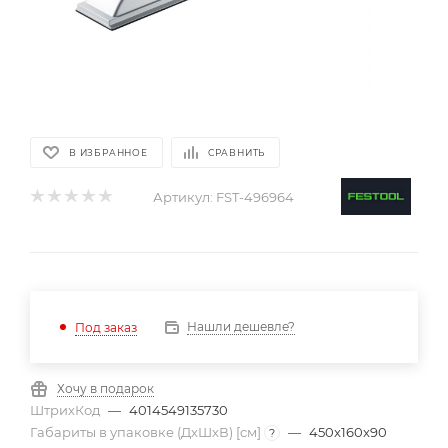
В ИЗБРАННОЕ
СРАВНИТЬ
Артикул:
FST-496964
Нашли дешевле?
Под заказ
Хочу в подарок
ШтрихКод
—
4014549135730
Габариты в упаковке (ДхШхВ) [cм]
—
450x160x90
?