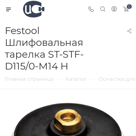
0
Festool
Шлифовальная
тарелка ST-STF-
D115/0-M14 H
—
—
Главная страница
Каталог
Оснастка для