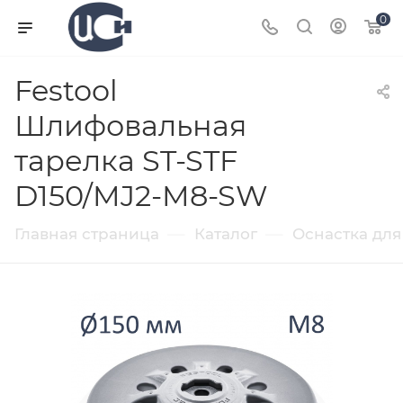
0
Festool
Шлифовальная
тарелка ST-STF
D150/MJ2-M8-SW
—
—
Главная страница
Каталог
Оснастка для