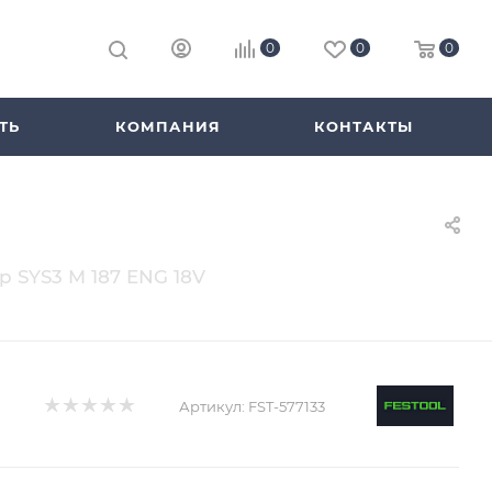
0
0
0
ТЬ
КОМПАНИЯ
КОНТАКТЫ
р SYS3 M 187 ENG 18V
Артикул:
FST-577133