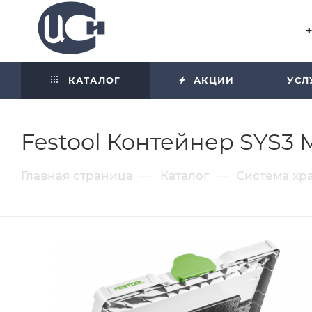
Угол отражения равен углу
падения
КАТАЛОГ
АКЦИИ
УСЛ
Festool Контейнер SYS3 
—
—
Главная страница
Каталог
Система хр