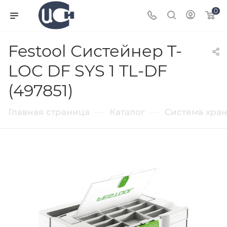
0
Festool Систейнер T-
LOC DF SYS 1 TL-DF
(497851)
—
—
Главная страница
Каталог
Система хра