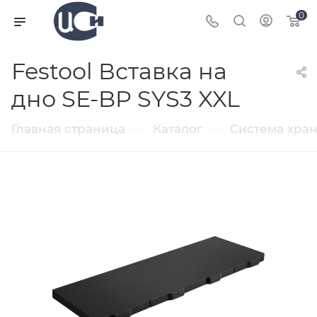
0
Festool Вставка на
дно SE-BP SYS3 XXL
—
—
Главная страница
Каталог
Система хра