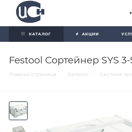
Угол отражения равен углу
падения
КАТАЛОГ
АКЦИИ
УСЛ
Festool Сортейнер SYS 3
—
—
Главная страница
Каталог
Система хр