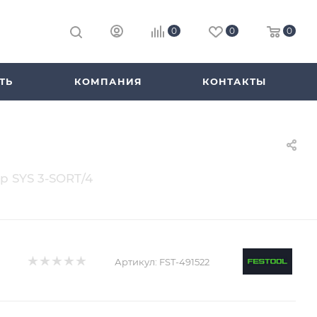
0
0
0
ТЬ
КОМПАНИЯ
КОНТАКТЫ
р SYS 3-SORT/4
Артикул:
FST-491522