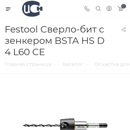
0
Festool Сверло-бит с
зенкером BSTA HS D
4 L60 CE
—
—
Главная страница
Каталог
Оснастка для