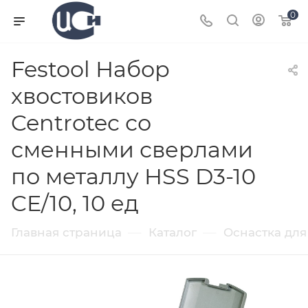
0
Festool Набор
хвостовиков
Centrotec со
сменными сверлами
по металлу HSS D3-10
CE/10, 10 ед
—
—
Главная страница
Каталог
Оснастка для