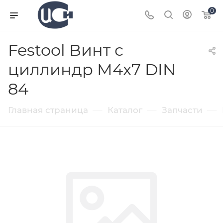
0
Festool Винт с
циллиндр M4x7 DIN
84
—
—
—
Главная страница
Каталог
Запчасти