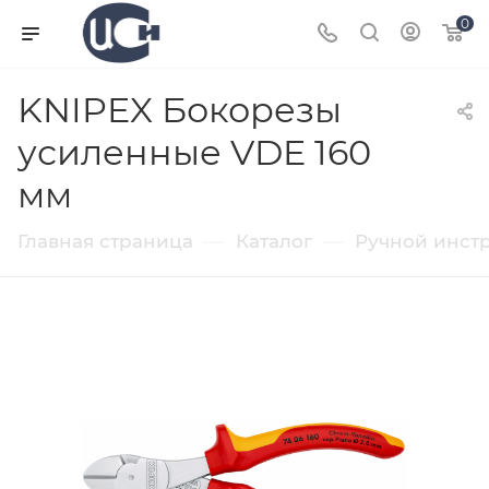
0
KNIPEX Бокорезы
усиленные VDE 160
мм
—
—
Главная страница
Каталог
Ручной инст