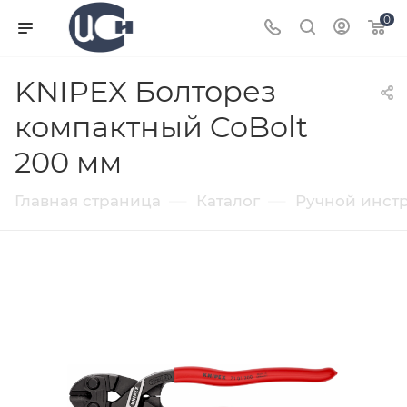
0
KNIPEX Болторез
компактный CoBolt
200 мм
—
—
Главная страница
Каталог
Ручной инст