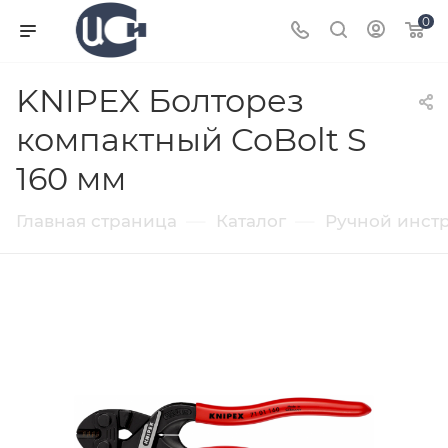
0
KNIPEX Болторез
компактный CoBolt S
160 мм
—
—
Главная страница
Каталог
Ручной инст