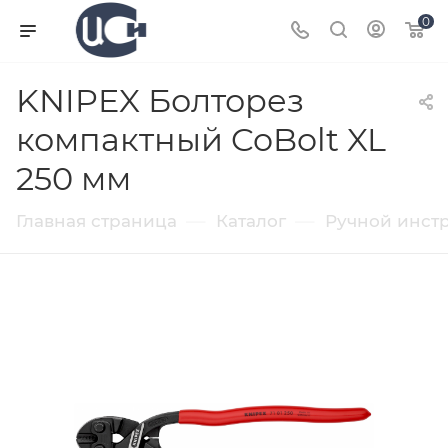
0
KNIPEX Болторез
компактный CoBolt XL
250 мм
—
—
Главная страница
Каталог
Ручной инст