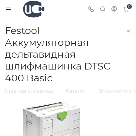
0
Festool
Аккумуляторная
дельтавидная
шлифмашинка DTSC
400 Basic
—
—
Главная страница
Каталог
Электроинст