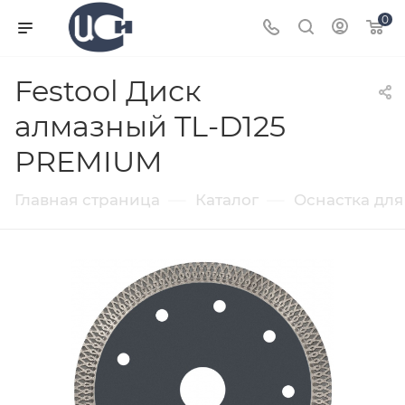
0
Festool Диск
алмазный TL-D125
PREMIUM
—
—
Главная страница
Каталог
Оснастка для