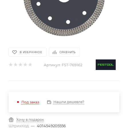
В ИЗБРАННОЕ
СРАВНИТЬ
Артикул:
FST-769162
Нашли дешевле?
Под заказ
Хочу в подарок
ШтрихКод
—
4014549205556