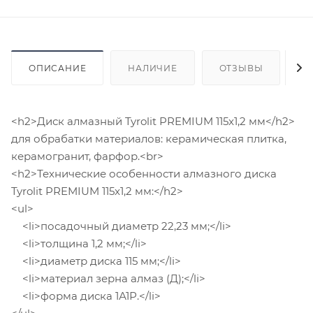
ОПИСАНИЕ
НАЛИЧИЕ
ОТЗЫВЫ
К
<h2>Диск алмазный Tyrolit PREMIUM 115x1,2 мм</h2>
для обрабатки материалов: керамическая плитка,
керамогранит, фарфор.<br>
<h2>Технические особенности алмазного диска
Tyrolit PREMIUM 115x1,2 мм:</h2>
<ul>
<li>посадочный диаметр 22,23 мм;</li>
<li>толщина 1,2 мм;</li>
<li>диаметр диска 115 мм;</li>
<li>материал зерна алмаз (Д);</li>
<li>форма диска 1А1Р.</li>