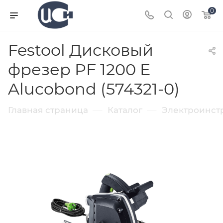
0
Festool Дисковый
фрезер PF 1200 E
Alucobond (574321-0)
—
—
Главная страница
Каталог
Электроинст