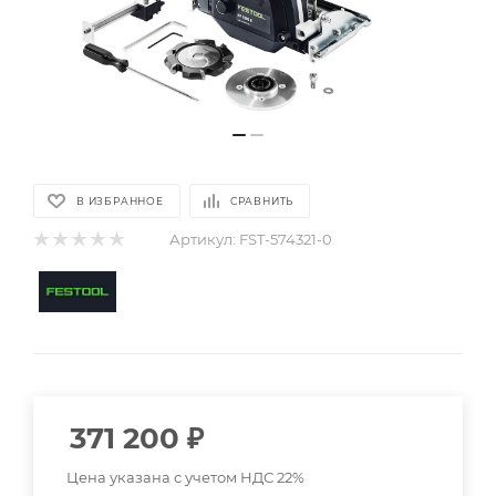
В ИЗБРАННОЕ
СРАВНИТЬ
Артикул:
FST-574321-0
371 200
₽
Цена указана с учетом НДС 22%