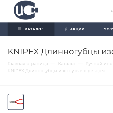
Угол отражения равен углу
падения
КАТАЛОГ
АКЦИИ
УСЛ
KNIPEX Длинногубцы изо
—
—
Главная страница
Каталог
Ручной инс
KNIPEX Длинногубцы изогнутые с резцом