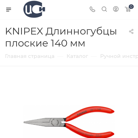
0
KNIPEX Длинногубцы
плоские 140 мм
—
—
Главная страница
Каталог
Ручной инст