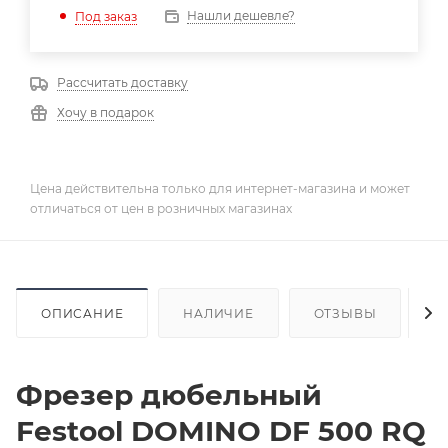
Нашли дешевле?
Под заказ
Рассчитать доставку
Хочу в подарок
Цена действительна только для интернет-магазина и может
отличаться от цен в розничных магазинах
ОПИСАНИЕ
НАЛИЧИЕ
ОТЗЫВЫ
К
Фрезер дюбельный
Festool DOMINO DF 500 RQ