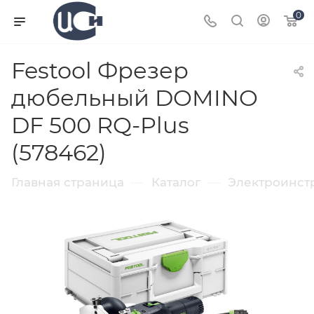
0
Festool Фрезер
дюбельный DOMINO
DF 500 RQ-Plus
(578462)
—
—
Главная страница
Каталог
Электроинст