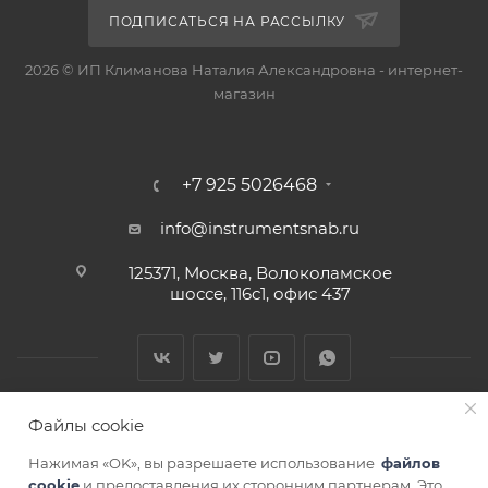
ПОДПИСАТЬСЯ НА РАССЫЛКУ
2026 © ИП Климанова Наталия Александровна - интернет-
магазин
+7 925 5026468
info@instrumentsnab.ru
125371, Москва, Волоколамское
шоссе, 116с1, офис 437
Файлы cookie
Нажимая «OK», вы разрешаете использование
файлов
cookie
и предоставления их сторонним партнерам. Это