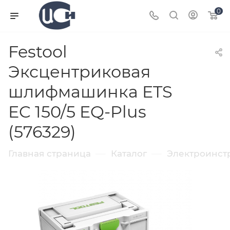
0
Festool
Эксцентриковая
шлифмашинка ETS
EC 150/5 EQ-Plus
(576329)
—
—
Главная страница
Каталог
Электроинст