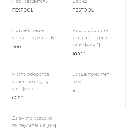
Производитель
Бренд
FESTOOL
FESTOOL
Потребляемая
Число оборотов
мощность, макс [Вт]
холостого хода,
макс [мин⁻¹]
400
10000
Число оборотов
Эксцентриситет
холостого хода,
[мм]
мин [мин⁻¹]
5
6000
Диаметр разъема
пылеудаления [мм]