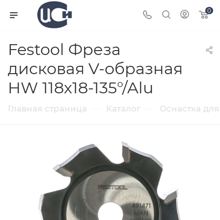
0
Festool Фреза
дисковая V-образная
HW 118x18-135°/Alu
—
—
Главная страница
Каталог
Оснастка для