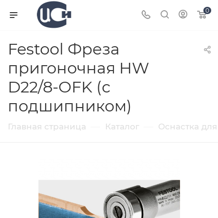
0
Festool Фреза
пригоночная HW
D22/8-OFK (с
подшипником)
—
—
Главная страница
Каталог
Оснастка для