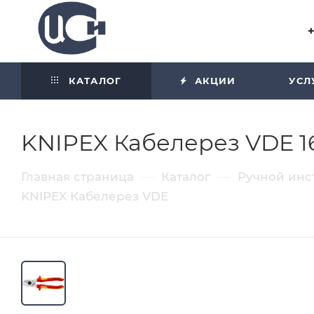
Угол отражения равен углу
падения
КАТАЛОГ
АКЦИИ
УСЛ
KNIPEX Кабелерез VDE 1
—
—
Главная страница
Каталог
Ручной инс
KNIPEX Кабелерез VDE