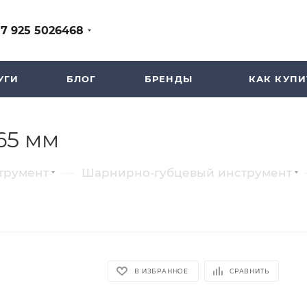
+7 925 5026468
УГИ
БЛОГ
БРЕНДЫ
КАК КУПИ
65 мм
—
трумент
Шарнирно-губцевый инструмент
В ИЗБРАННОЕ
СРАВНИТЬ