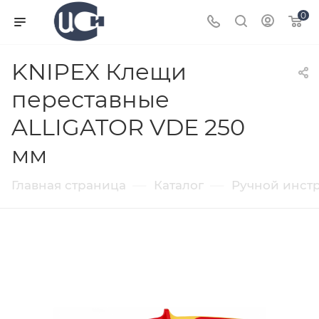
0
KNIPEX Клещи
переставные
ALLIGATOR VDE 250
мм
—
—
Главная страница
Каталог
Ручной инст