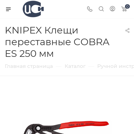
0
KNIPEX Клещи
переставные COBRA
ES 250 мм
—
—
Главная страница
Каталог
Ручной инст