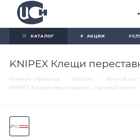
Угол отражения равен углу
падения
КАТАЛОГ
АКЦИИ
УСЛ
KNIPEX Клещи переставн
—
—
Главная страница
Каталог
Ручной инс
KNIPEX Клещи переставные - гаечный ключ