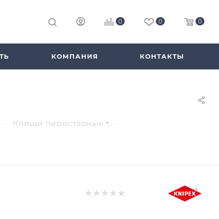
0
0
0
ТЬ
КОМПАНИЯ
КОНТАКТЫ
м
—
—
Клещи переставные