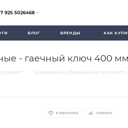
+7 925 5026468
УГИ
БЛОГ
БРЕНДЫ
КАК КУПИ
ые - гаечный ключ 400 м
—
трумент
Шарнирно-губцевый инструмент
В ИЗБРАННОЕ
СРАВНИТЬ