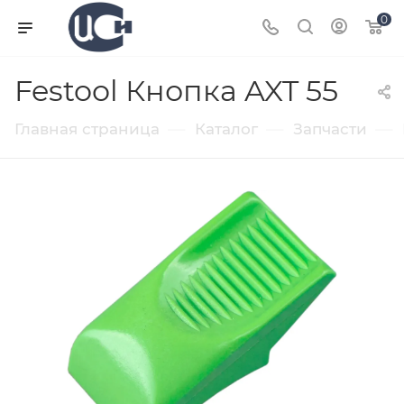
0
Festool Кнопка AXT 55
—
—
—
Главная страница
Каталог
Запчасти