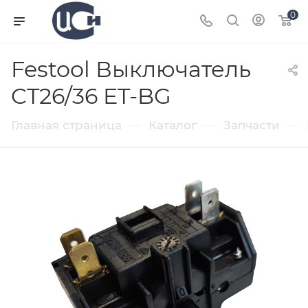
0
Festool Выключатель
CT26/36 ET-BG
—
—
—
Главная страница
Каталог
Запчасти