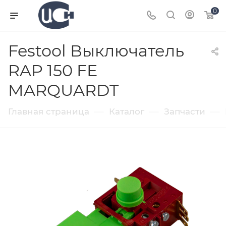
0
Festool Выключатель
RAP 150 FE
MARQUARDT
—
—
—
Главная страница
Каталог
Запчасти