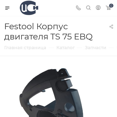
0
Festool Корпус
двигателя TS 75 EBQ
—
—
—
Главная страница
Каталог
Запчасти