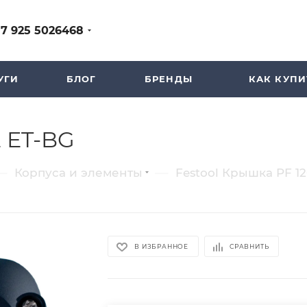
+7 925 5026468
УГИ
БЛОГ
БРЕНДЫ
КАК КУПИ
E ET-BG
—
—
Корпуса и элементы
Festool Крышка PF 12
В ИЗБРАННОЕ
СРАВНИТЬ