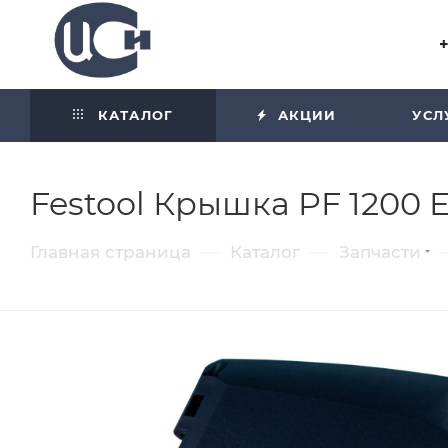
Угол отражения равен углу
падения
КАТАЛОГ
АКЦИИ
УСЛ
Festool Крышка PF 1200 
—
—
Главная страница
Каталог
Запчасти