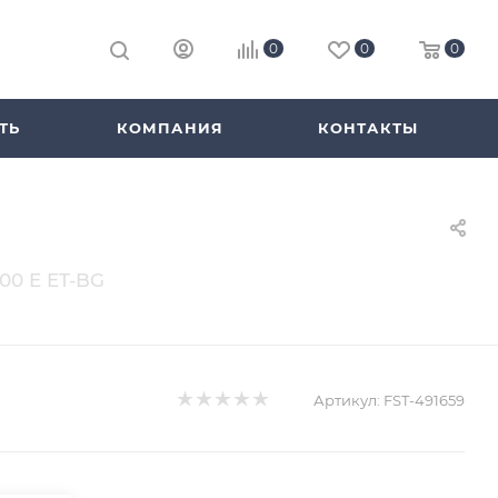
0
0
0
ТЬ
КОМПАНИЯ
КОНТАКТЫ
00 E ET-BG
Артикул:
FST-491659