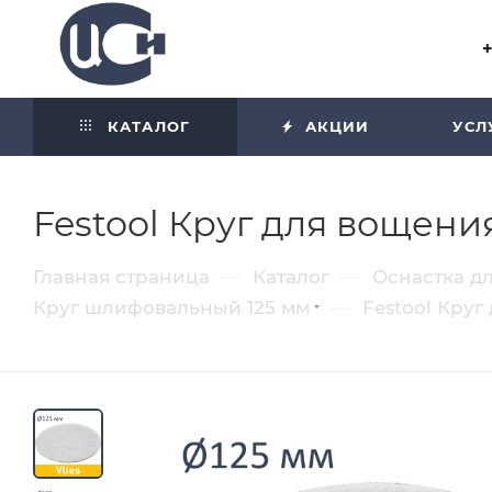
Угол отражения равен углу
падения
КАТАЛОГ
АКЦИИ
УСЛ
Festool Круг для вощения 
—
—
Главная страница
Каталог
Оснастка д
—
Круг шлифовальный 125 мм
Festool Круг