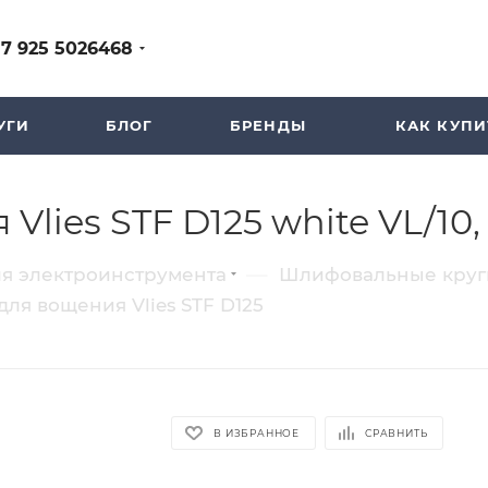
+7 925 5026468
УГИ
БЛОГ
БРЕНДЫ
КАК КУПИ
Vlies STF D125 white VL/10, 
—
ля электроинструмента
Шлифовальные круги
 для вощения Vlies STF D125
В ИЗБРАННОЕ
СРАВНИТЬ