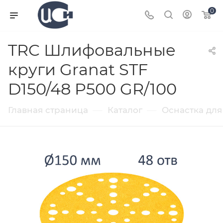
0
TRC Шлифовальные
круги Granat STF
D150/48 P500 GR/100
—
—
Главная страница
Каталог
Оснастка для