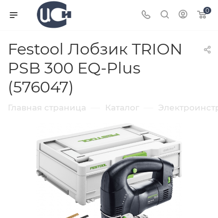
0
Festool Лобзик TRION
PSB 300 EQ-Plus
(576047)
—
—
Главная страница
Каталог
Электроинст