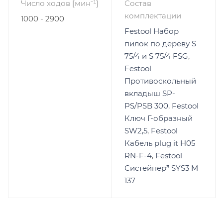
Число ходов [мин⁻¹]
Состав
комплектации
1000 - 2900
Festool Набор
пилок по дереву S
75/4 и S 75/4 FSG
,
Festool
Противоскольный
вкладыш SP-
PS/PSB 300
,
Festool
Ключ Г-образный
SW2,5
,
Festool
Кабель plug it H05
RN-F-4
,
Festool
Систейнер³ SYS3 M
137