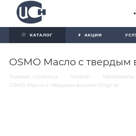
Угол отражения равен углу
падения
КАТАЛОГ
АКЦИИ
УСЛ
OSMO Масло с твердым в
—
—
Главная страница
Каталог
Материалы
OSMO Масло с твердым воском Original