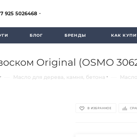
+7 925 5026468
УГИ
БЛОГ
БРЕНДЫ
КАК КУПИ
оском Original (OSMO 3062
—
—
Масло для дерева, камня, бетона
Масло
В ИЗБРАННОЕ
СРА