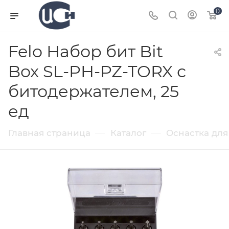
0
Felo Набор бит Bit
Box SL-PH-PZ-TORX с
битодержателем, 25
ед
—
—
Главная страница
Каталог
Оснастка для