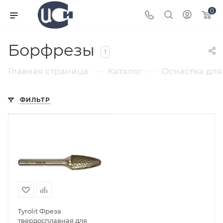
0
Борфрезы
1
—
—
Главная страница
Каталог
Оснастка для
ФИЛЬТР
Tyrolit Фреза
твердосплавная для