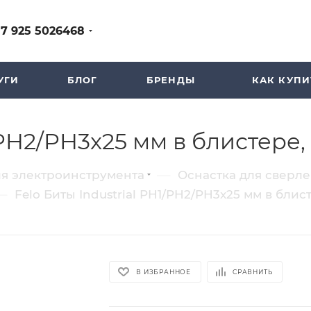
+7 925 5026468
УГИ
БЛОГ
БРЕНДЫ
КАК КУПИ
/PH2/PH3x25 мм в блистере, 
—
ля электроинструмента
Оснастка для сверл
—
Felo Биты Industrial PH1/PH2/PH3x25 мм в блист
В ИЗБРАННОЕ
СРАВНИТЬ