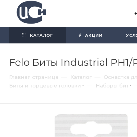
Угол отражения равен углу
падения
КАТАЛОГ
АКЦИИ
УСЛ
Felo Биты Industrial PH1
—
—
Главная страница
Каталог
Оснастка д
—
Биты и торцевые головки
Наборы бит