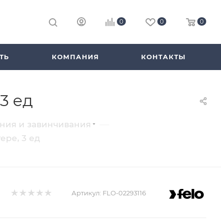
0
0
0
ТЬ
КОМПАНИЯ
КОНТАКТЫ
3 ед
—
ения и завинчивания
ере, 3 ед
Артикул:
FLO-02293116