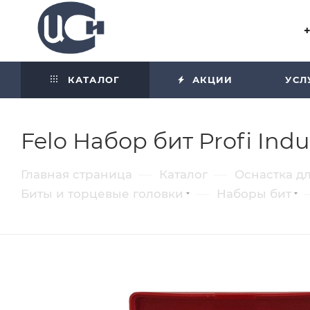
Угол отражения равен углу
падения
КАТАЛОГ
АКЦИИ
УСЛ
Felo Набор бит Profi Ind
—
—
Главная страница
Каталог
Оснастка д
—
Биты и торцевые головки
Наборы бит