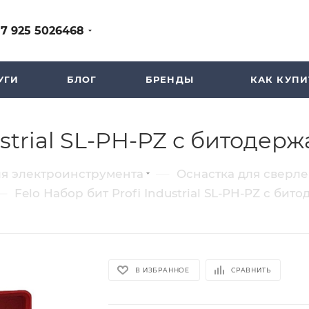
+7 925 5026468
УГИ
БЛОГ
БРЕНДЫ
КАК КУПИ
ustrial SL-PH-PZ с битодерж
—
ля электроинструмента
Оснастка для сверл
—
Felo Набор бит Profi Industrial SL-PH-PZ с бит
В ИЗБРАННОЕ
СРАВНИТЬ