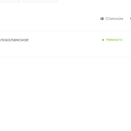
Списком
олоколамское
Немного