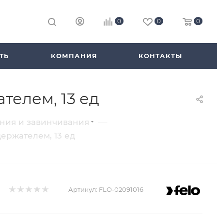
0
0
0
ТЬ
КОМПАНИЯ
КОНТАКТЫ
ателем, 13 ед
—
ения и завинчивания
одержателем, 13 ед
Артикул:
FLO-02091016