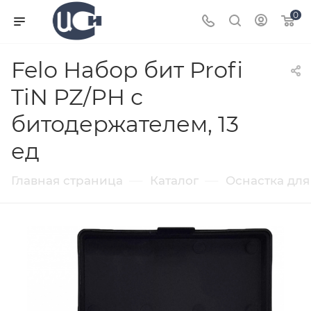
0
Felo Набор бит Profi
TiN PZ/PH с
битодержателем, 13
ед
—
—
Главная страница
Каталог
Оснастка для