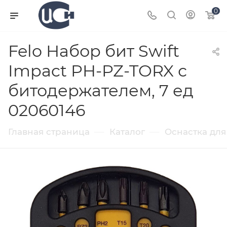
0
Felo Набор бит Swift
Impact PH-PZ-TORX с
битодержателем, 7 ед
02060146
—
—
Главная страница
Каталог
Оснастка для