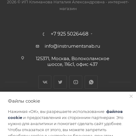
2026 © ИП Климанова Наталия Александровна - интернет-
магазин
+7 925 5026468
info@instrumentsnab.ru
125371, Москва, Волоколамское
шоссе, 116с1, офис 437
Файлы cookie
Нажимая «OK», вы разрешаете использование
файлов
cookie
и предоставления их сторонним партнерам. Это
нужно для аналитики и помогает сделать сайт удобнее.
Чтобы отказаться от этого, вы можете запретить
СОГЛАСИЕ НА ОБРАБОТКУ ПЕРСОНАЛЬНЫХ ДАННЫХ
обработку cookie в настройках браузера, при этом