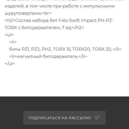
изделий, в том числе при работе с импульсными
шуруповертами.<br>
<h2>Состав набора бит Felo Swift Impact PH-PZ-
TORX с битодержателем, 7 ед:</h2>
<ul>
<li>
биты PZ1, PZ2, PH2, TORX 15, TORX20, TORX 25; </li>
<li>магнитный битодержатель.</li>
</ul>
ПОДПИСАТЬСЯ НА РАССЫЛКУ