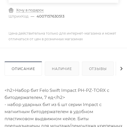
Хочу в подарок
ШтрихКод
—
4007157630513
Цена действительна только для интернет-магазина и может
отличаться от цен в розничных магазинах
ОПИСАНИЕ
НАЛИЧИЕ
ОТЗЫВЫ
К
<h2>Набор бит Felo Swift Impact PH-PZ-TORX с
битодержателем, 7 ед</h2>
- набор ударных бит из 6 шт серии Impact с
магнитным битодержателем в удобном
пластиковом выдвижном кейсе. Биты
предназначены для монтажа/демонтажа крепежных