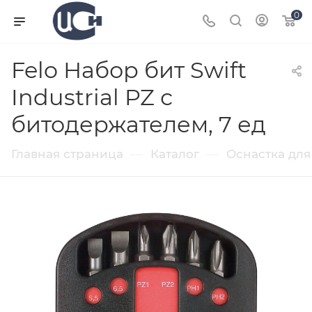
0
Felo Набор бит Swift
Industrial PZ с
битодержателем, 7 ед
—
—
Главная страница
Каталог
Оснастка для