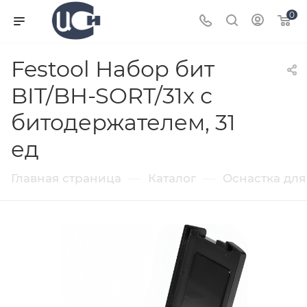
0
Festool Набор бит
BIT/BH-SORT/31x с
битодержателем, 31
ед
—
—
Главная страница
Каталог
Оснастка для