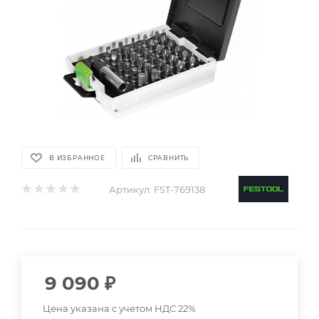
В ИЗБРАННОЕ
СРАВНИТЬ
Артикул:
FST-769138
9 090
₽
Цена указана с учетом НДС 22%